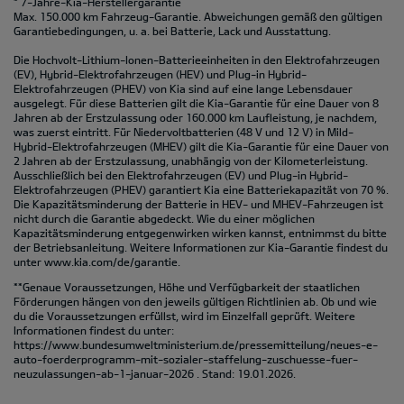
* 7-Jahre-Kia-Herstellergarantie
Max. 150.000 km Fahrzeug-Garantie. Abweichungen gemäß den gültigen
Garantiebedingungen, u. a. bei Batterie, Lack und Ausstattung.
Die Hochvolt-Lithium-Ionen-Batterieeinheiten in den Elektrofahrzeugen
(EV), Hybrid-Elektrofahrzeugen (HEV) und Plug-in Hybrid-
Elektrofahrzeugen (PHEV) von Kia sind auf eine lange Lebensdauer
ausgelegt. Für diese Batterien gilt die Kia-Garantie für eine Dauer von 8
Jahren ab der Erstzulassung oder 160.000 km Laufleistung, je nachdem,
was zuerst eintritt. Für Niedervoltbatterien (48 V und 12 V) in Mild-
Hybrid-Elektrofahrzeugen (MHEV) gilt die Kia-Garantie für eine Dauer von
2 Jahren ab der Erstzulassung, unabhängig von der Kilometerleistung.
Ausschließlich bei den Elektrofahrzeugen (EV) und Plug-in Hybrid-
Elektrofahrzeugen (PHEV) garantiert Kia eine Batteriekapazität von 70 %.
Die Kapazitätsminderung der Batterie in HEV- und MHEV-Fahrzeugen ist
nicht durch die Garantie abgedeckt. Wie du einer möglichen
Kapazitätsminderung entgegenwirken wirken kannst, entnimmst du bitte
der Betriebsanleitung. Weitere Informationen zur Kia-Garantie findest du
unter
www.kia.com/de/garantie.
**Genaue Voraussetzungen, Höhe und Verfügbarkeit der staatlichen
Förderungen hängen von den jeweils gültigen Richtlinien ab. Ob und wie
du die Voraussetzungen erfüllst, wird im Einzelfall geprüft. Weitere
Informationen findest du unter:
https://www.bundesumweltministerium.de/pressemitteilung/neues-e-
auto-foerderprogramm-mit-sozialer-staffelung-zuschuesse-fuer-
neuzulassungen-ab-1-januar-2026
. Stand: 19.01.2026.