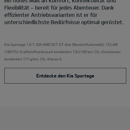
ein hohes Maß an Komfort, Konnektivität und
Flexibilität – bereit für jedes Abenteuer. Dank
effizienter Antriebsvarianten ist er für
unterschiedlichste Bedürfnisse optimal gerüstet.
Kia Sportage 1.6 T-GDI AWD DCT GT-line
(Benzin/Automatik); 132 kW
(180 PS): Kraftstoffverbrauch kombiniert 7,8 l/100 km; CO₂-Emissionen
kombiniert 177 g/km. CO₂-Klasse G.
Entdecke den Kia Sportage