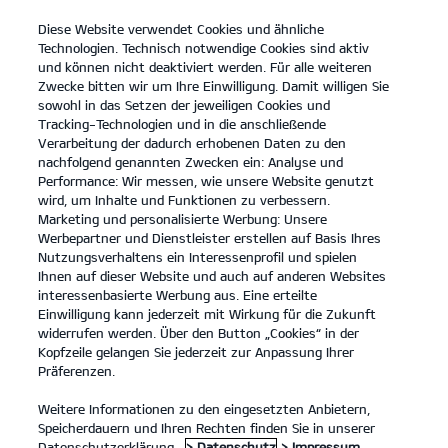
Diese Website verwendet Cookies und ähnliche
open
Technologien. Technisch notwendige Cookies sind aktiv
menu
und können nicht deaktiviert werden. Für alle weiteren
KONTAKT
Zwecke bitten wir um Ihre Einwilligung. Damit willigen Sie
sowohl in das Setzen der jeweiligen Cookies und
Tracking-Technologien und in die anschließende
Der neue Kia Stonic
Verarbeitung der dadurch erhobenen Daten zu den
nachfolgend genannten Zwecken ein: Analyse und
...
...
DER NEUE KIA STONIC
Performance: Wir messen, wie unsere Website genutzt
Der neue Kia Stonic.
wird, um Inhalte und Funktionen zu verbessern.
Marketing und personalisierte Werbung: Unsere
Werbepartner und Dienstleister erstellen auf Basis Ihres
Geh deinen eigenen Weg.
Nutzungsverhaltens ein Interessenprofil und spielen
Ihnen auf dieser Website und auch auf anderen Websites
interessenbasierte Werbung aus. Eine erteilte
Einwilligung kann jederzeit mit Wirkung für die Zukunft
widerrufen werden. Über den Button „Cookies“ in der
Kopfzeile gelangen Sie jederzeit zur Anpassung Ihrer
Präferenzen.
Weitere Informationen zu den eingesetzten Anbietern,
Speicherdauern und Ihren Rechten finden Sie in unserer
Datenschutzerklärung.
> Datenschutz
> Impressum