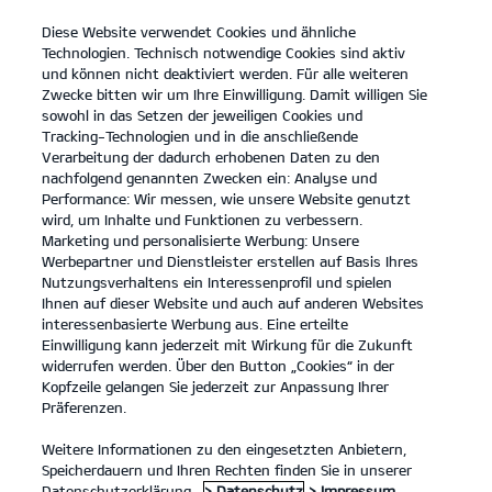
Diese Website verwendet Cookies und ähnliche
open
Technologien. Technisch notwendige Cookies sind aktiv
menu
und können nicht deaktiviert werden. Für alle weiteren
KONTAKT
Zwecke bitten wir um Ihre Einwilligung. Damit willigen Sie
sowohl in das Setzen der jeweiligen Cookies und
Tracking-Technologien und in die anschließende
Technische Daten
Verarbeitung der dadurch erhobenen Daten zu den
nachfolgend genannten Zwecken ein: Analyse und
...
...
TECHNISCHE DATEN
Performance: Wir messen, wie unsere Website genutzt
wird, um Inhalte und Funktionen zu verbessern.
Marketing und personalisierte Werbung: Unsere
Der Kia EV9 - Technische Daten
Werbepartner und Dienstleister erstellen auf Basis Ihres
Nutzungsverhaltens ein Interessenprofil und spielen
Ihnen auf dieser Website und auch auf anderen Websites
¹
interessenbasierte Werbung aus. Eine erteilte
Einwilligung kann jederzeit mit Wirkung für die Zukunft
widerrufen werden. Über den Button „Cookies“ in der
Kopfzeile gelangen Sie jederzeit zur Anpassung Ihrer
¹
Präferenzen.
Weitere Informationen zu den eingesetzten Anbietern,
Die folgenden Tabellen listen, wie in den Beschreibungen der
Speicherdauern und Ihren Rechten finden Sie in unserer
ersten Tabelle sichtbar, jeweils die 7- und 6-Sitzer
Datenschutzerklärung.
> Datenschutz
> Impressum